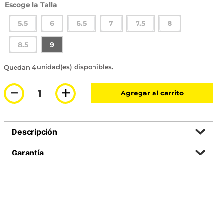
Talla
5.5
6
6.5
7
7.5
8
8.5
9
4 disponibles
－
＋
Agregar al carrito
Descripción
Garantía