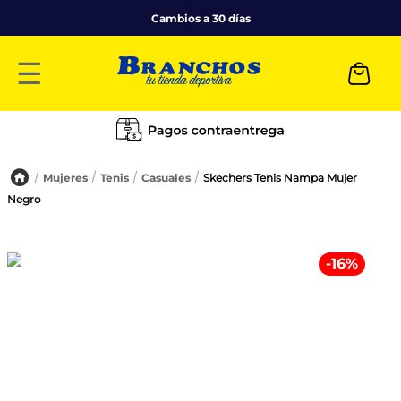
Cambios a 30 días
☰
Mujeres
Tenis
Casuales
Skechers Tenis Nampa Mujer
Negro
-
16
%