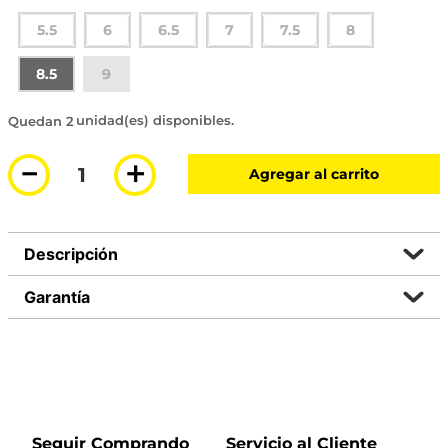
5.5
6
6.5
7
7.5
8
8.5
9
2 disponibles
－
＋
Agregar al carrito
Descripción
Garantía
Seguir Comprando
Servicio al Cliente