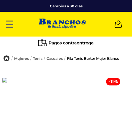
Cambios a 30 días
☰
Mujeres
Tenis
Casuales
Fila Tenis Burter Mujer Blanco
-
11
%