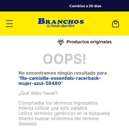
Cambios a 30 días
☰
OOPS!
No encontramos ningún resultado para
"
fila-camisilla-essentials-racerback-
mujer-azul-59480
"
¿Qué debo hacer?
Comprueba los términos ingresados
Intenta utilizar una sola palabra
Utiliza términos genéricos en la búsqueda
Intenta buscar sinónimos del término
deseado