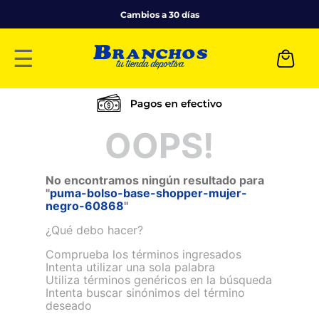
Cambios a 30 días
☰
OOPS!
No encontramos ningún resultado para
"
puma-bolso-base-shopper-mujer-
negro-60868
"
¿Qué debo hacer?
Comprueba los términos ingresados
Intenta utilizar una sola palabra
Utiliza términos genéricos en la búsqueda
Intenta buscar sinónimos del término
deseado