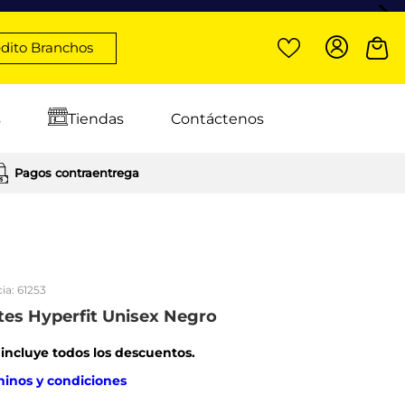
dito Branchos
s
Tiendas
Contáctenos
Pagos contraentrega
ia:
61253
tes Hyperfit Unisex Negro
: incluye todos los descuentos.
minos y condiciones