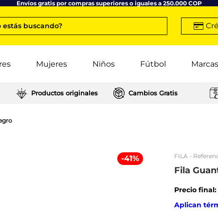
Envíos gratis por compras superiores o iguales a 250.000 COP
Cré
 estás buscando?
res
Mujeres
Niños
Fútbol
Marca
Productos originales
Cambios Gratis
Negro
FILA
- Referenc
-
41
%
Fila Guan
Precio final
Aplican tér