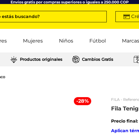
Envíos gratis por compras superiores o iguales a 250.000 COP
Cré
 estás buscando?
res
Mujeres
Niños
Fútbol
Marca
Productos originales
Cambios Gratis
nco
FILA
- Referenc
-
28
%
Fila Ten
Precio final
Aplican tér