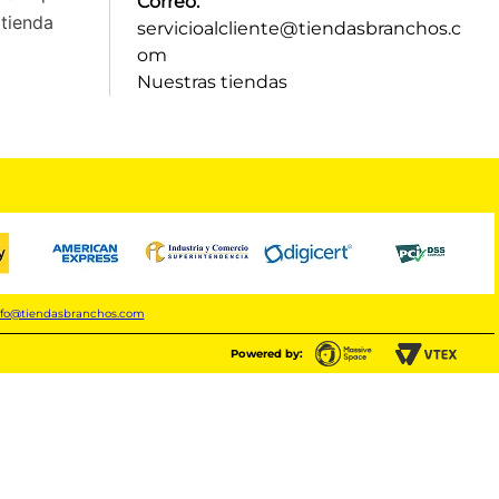
Correo:
tienda
servicioalcliente@tiendasbranchos.c
om
Nuestras tiendas
nfo@tiendasbranchos.com
Powered by: