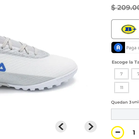
$
209
.
0
Ta
7
11
3 di
－