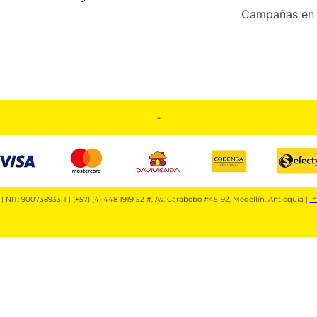
Campañas en 
-
| NIT: 900738933-1 | (+57) (4) 448 1919 52 #, Av. Carabobo #45-92, Medellín, Antioquia |
i