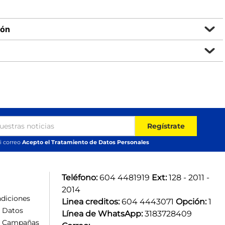
ión
Regístrate
i correo
Acepto el Tratamiento de Datos Personales
Teléfono:
 604 4481919 
Ext:
 128 - 2011 - 
2014
diciones
Linea creditos:
 604 4443071 
Opción:
 1
e Datos
Línea de WhatsApp:
 3183728409 
e Campañas