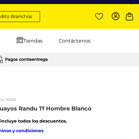
dito Branchos
s
Tiendas
Contáctenos
Pagos contraentrega
ia:
61256
iguayos Randu Tf Hombre Blanco
: incluye todos los descuentos.
minos y condiciones