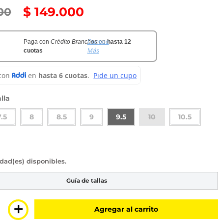
$
149
.
000
00
Conoce
Paga con
Crédito Branchos
en
hasta 12
Más
cuotas
lla
7.5
8
8.5
9
9.5
10
10.5
sponibles
Guía de tallas
＋
Agregar al carrito