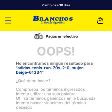
Cambios a 30 días
☰
OOPS!
No encontramos ningún resultado para
"
adidas-tenis-run-70s-2-0-mujer-
beige-61334
"
¿Qué debo hacer?
Comprueba los términos ingresados
Intenta utilizar una sola palabra
Utiliza términos genéricos en la búsqueda
Intenta buscar sinónimos del término
deseado