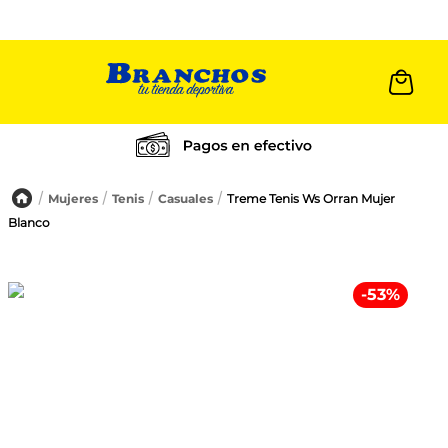
Cambios a 30 días
Mujeres
Tenis
Casuales
Treme Tenis Ws Orran Mujer
Blanco
-
53
%