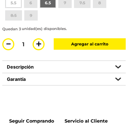
5.5
6
6.5
7
7.5
8
8.5
9
3 disponibles
－
＋
Agregar al carrito
Descripción
Garantía
Seguir Comprando
Servicio al Cliente