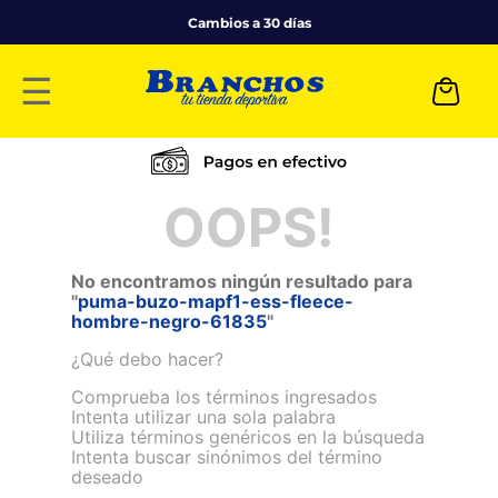
Cambios a 30 días
☰
OOPS!
No encontramos ningún resultado para
"
puma-buzo-mapf1-ess-fleece-
hombre-negro-61835
"
¿Qué debo hacer?
Comprueba los términos ingresados
Intenta utilizar una sola palabra
Utiliza términos genéricos en la búsqueda
Intenta buscar sinónimos del término
deseado