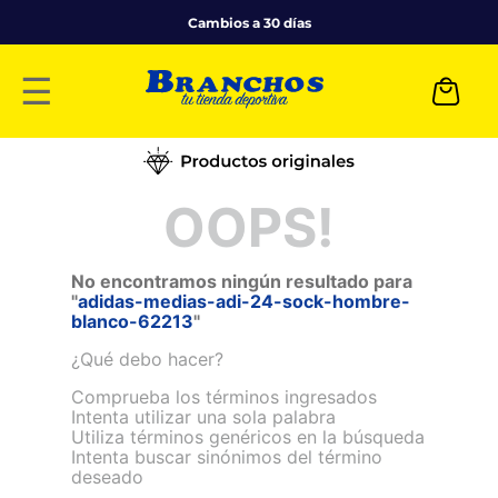
Cambios a 30 días
☰
OOPS!
No encontramos ningún resultado para
"
adidas-medias-adi-24-sock-hombre-
blanco-62213
"
¿Qué debo hacer?
Comprueba los términos ingresados
Intenta utilizar una sola palabra
Utiliza términos genéricos en la búsqueda
Intenta buscar sinónimos del término
deseado