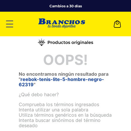
Cambios a 30 días
☰
OOPS!
No encontramos ningún resultado para
"
reebok-tenis-lite-5-hombre-negro-
62319
"
¿Qué debo hacer?
Comprueba los términos ingresados
Intenta utilizar una sola palabra
Utiliza términos genéricos en la búsqueda
Intenta buscar sinónimos del término
deseado