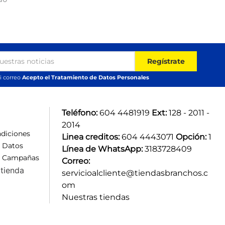
Regístrate
i correo
Acepto el Tratamiento de Datos Personales
Teléfono:
 604 4481919 
Ext:
 128 - 2011 - 
2014
diciones
Linea creditos:
 604 4443071 
Opción:
 1
e Datos
Línea de WhatsApp:
 3183728409 
e Campañas
Correo:
tienda
servicioalcliente@tiendasbranchos.c
om
Nuestras tiendas