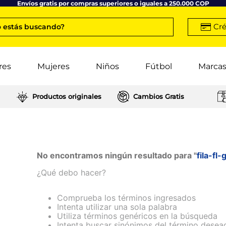
Envíos gratis por compras superiores o iguales a 250.000 COP
Cré
 estás buscando?
res
Mujeres
Niños
Fútbol
Marca
Productos originales
Cambios Gratis
No encontramos ningún resultado para "
fila-f
¿Qué debo hacer?
Comprueba los términos ingresados
Intenta utilizar una sola palabra
Utiliza términos genéricos en la búsqueda
Intenta buscar sinónimos del término desea