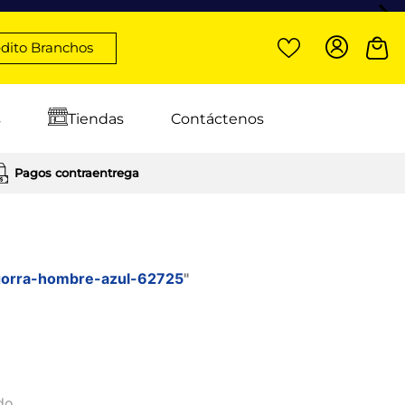
dito Branchos
s
Tiendas
Contáctenos
Pagos contraentrega
l-gorra-hombre-azul-62725
"
do