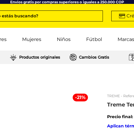
Envíos gratis por compras superiores o iguales a 250.000 COP
Cré
 estás buscando?
res
Mujeres
Niños
Fútbol
Marca
Productos originales
Cambios Gratis
TREME
- Refer
-
21
%
Treme Te
Precio final
Aplican tér