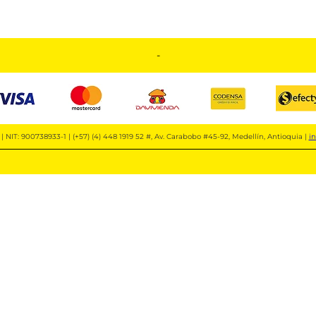
-
| NIT: 900738933-1 | (+57) (4) 448 1919 52 #, Av. Carabobo #45-92, Medellín, Antioquia |
i