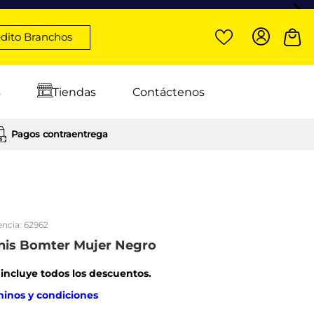
dito Branchos
s
Tiendas
Contáctenos
Pagos contraentrega
encia:
62962
nis Bomter Mujer Negro
: incluye todos los descuentos.
minos y condiciones