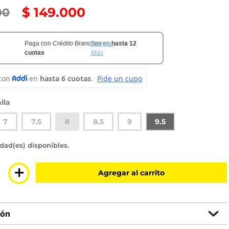
$
149
.
000
00
Conoce
Paga con
Crédito Branchos
en
hasta 12
Más
cuotas
lla
7
7.5
8
8.5
9
9.5
sponibles
＋
Agregar al carrito
ión