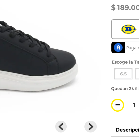
$
189
.
0
Ta
6.5
2 di
－
Descripc