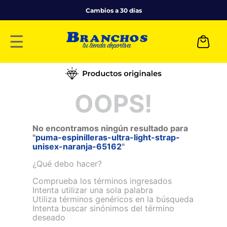
Cambios a 30 días
☰
OOPS!
No encontramos ningún resultado para
"
puma-espinilleras-ultra-light-strap-
unisex-naranja-65162
"
¿Qué debo hacer?
Comprueba los términos ingresados
Intenta utilizar una sola palabra
Utiliza términos genéricos en la búsqueda
Intenta buscar sinónimos del término
deseado