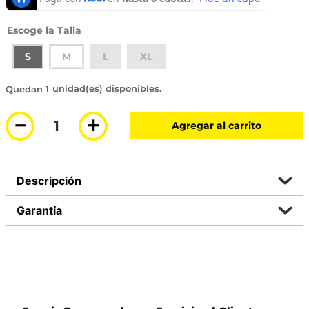
Talla
S
M
L
XL
1 disponible
－
＋
Agregar al carrito
Descripción
Garantía