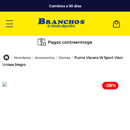
Cambios a 30 días
☰
Hombres
Accesorios
Gorras
Puma Viscera W Sport Visor
Unisex Negro
-
28
%