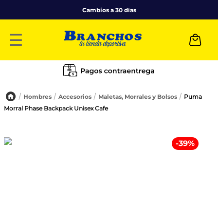
Cambios a 30 días
☰
Hombres
Accesorios
Maletas, Morrales y Bolsos
Puma
Morral Phase Backpack Unisex Cafe
-
39
%