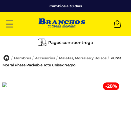
Cambios a 30 días
☰
Hombres
Accesorios
Maletas, Morrales y Bolsos
Puma
Morral Phase Packable Tote Unisex Negro
-
28
%