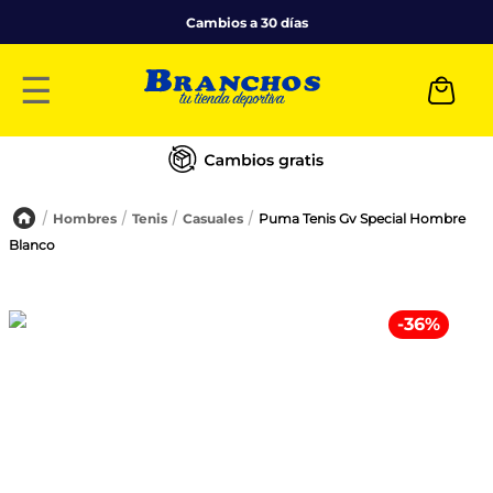
Cambios a 30 días
☰
Hombres
Tenis
Casuales
Puma Tenis Gv Special Hombre
Blanco
-
36
%