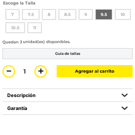
Talla
7
7.5
8
8.5
9
9.5
10
10.5
11
3 disponibles
Guía de tallas
－
＋
Agregar al carrito
Descripción
Garantía