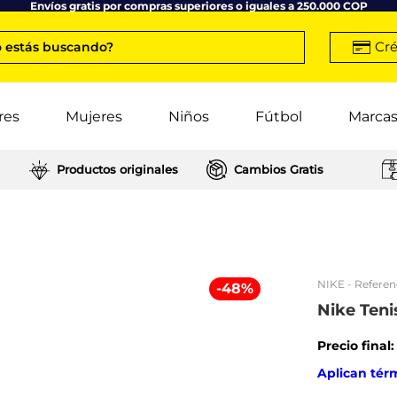
Envíos gratis por compras superiores o iguales a 250.000 COP
Cré
 estás buscando?
res
Mujeres
Niños
Fútbol
Marca
Productos originales
Cambios Gratis
NIKE
- Referen
-
48
%
Nike Teni
Precio final
Aplican tér