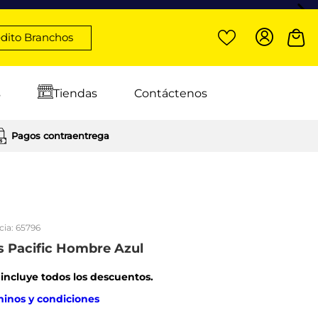
dito Branchos
s
Tiendas
Contáctenos
Pagos contraentrega
cia:
65796
s Pacific Hombre Azul
: incluye todos los descuentos.
minos y condiciones