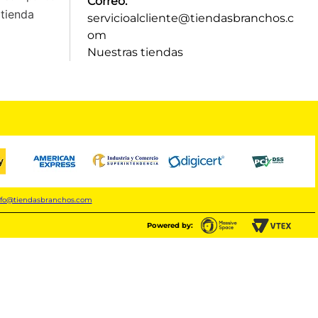
Correo:
tienda
servicioalcliente@tiendasbranchos.c
om
Nuestras tiendas
nfo@tiendasbranchos.com
Powered by: