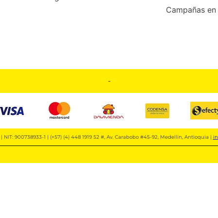
Campañas en 
-
| NIT: 900738933-1 | (+57) (4) 448 1919 52 #, Av. Carabobo #45-92, Medellín, Antioquia |
i