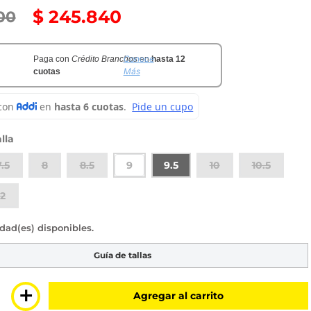
$
245
.
840
00
Conoce
Paga con
Crédito Branchos
en
hasta 12
Más
cuotas
lla
7.5
8
8.5
9
9.5
10
10.5
12
sponibles
Guía de tallas
＋
Agregar al carrito