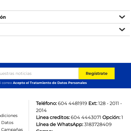
ión
Regístrate
i correo
Acepto el Tratamiento de Datos Personales
Teléfono:
 604 4481919 
Ext:
 128 - 2011 - 
2014
diciones
Linea creditos:
 604 4443071 
Opción:
 1
e Datos
Línea de WhatsApp:
 3183728409 
e Campañas