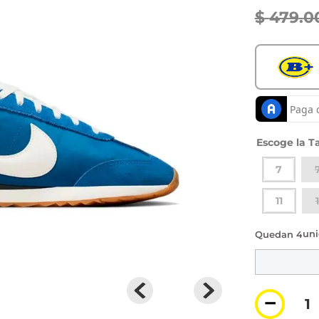
$
479
.
0
Ta
7
11
4 di
－