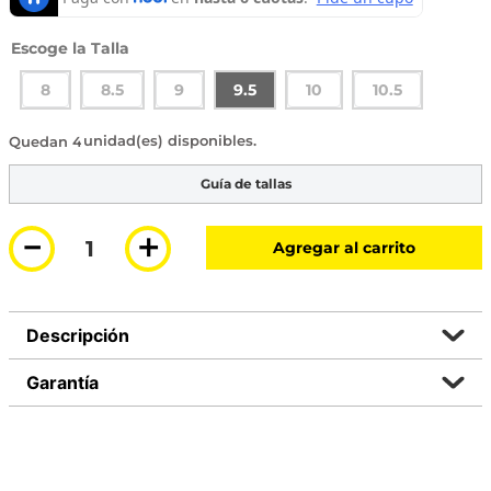
Talla
8
8.5
9
9.5
10
10.5
4 disponibles
Guía de tallas
－
＋
Agregar al carrito
Descripción
Garantía