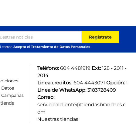
Regístrate
i correo
Acepto el Tratamiento de Datos Personales
Teléfono:
 604 4481919 
Ext:
 128 - 2011 - 
2014
diciones
Linea creditos:
 604 4443071 
Opción:
 1
e Datos
Línea de WhatsApp:
 3183728409 
e Campañas
Correo:
tienda
servicioalcliente@tiendasbranchos.c
om
Nuestras tiendas