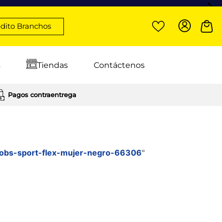
dito Branchos
s
Tiendas
Contáctenos
Pagos contraentrega
bobs-sport-flex-mujer-negro-66306
"