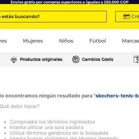
Envíos gratis por compras superiores o iguales a 250.000 COP
Cré
 estás buscando?
res
Mujeres
Niños
Fútbol
Marca
Productos originales
Cambios Gratis
o encontramos ningún resultado para "
skechers-tenis-
Qué debo hacer?
Comprueba los términos ingresados
Intenta utilizar una sola palabra
Utiliza términos genéricos en la búsqueda
Intenta buscar sinónimos del término deseado