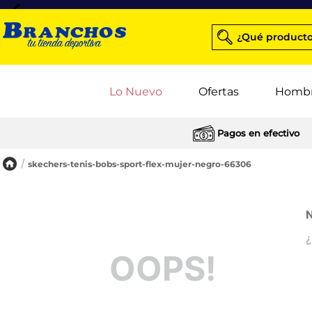
¿Qué producto
Lo Nuevo
Ofertas
Homb
Pagos en efectivo
skechers-tenis-bobs-sport-flex-mujer-negro-66306
N
¿
OOPS!