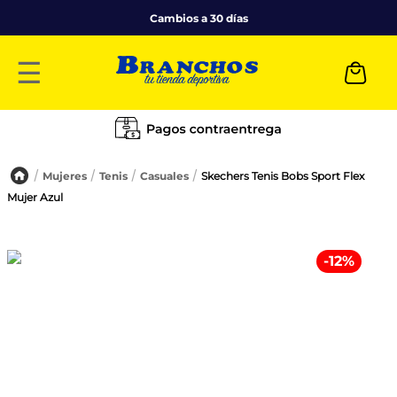
Cambios a 30 días
☰
Mujeres
Tenis
Casuales
Skechers Tenis Bobs Sport Flex
Mujer Azul
-
12
%