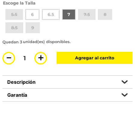
Talla
5.5
6
6.5
7
7.5
8
8.5
9
3 disponibles
－
＋
Agregar al carrito
Descripción
Garantía