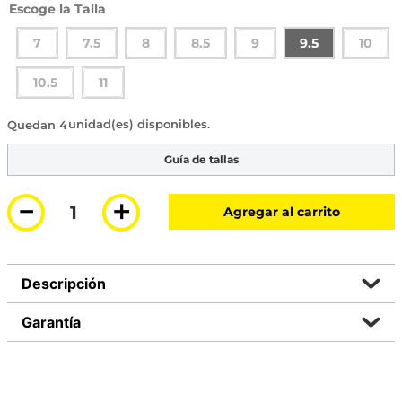
Talla
7
7.5
8
8.5
9
9.5
10
10.5
11
4 disponibles
Guía de tallas
－
＋
Agregar al carrito
Descripción
Garantía