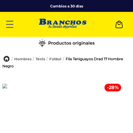
Cambios a 30 días
☰
Hombres
Tenis
Fútbol
Fila Teniguayos Drad Tf Hombre
Negro
-
28
%