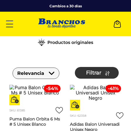
Cambios a 30 días
☰
Filtrar
Relevancia
-
54
%
-
41
%
SKU
:
61385
SKU
:
62358
Puma Balon Orbita 6 Ms
# 5 Unisex Blanco
Adidas Balon Universadi
Unisex Negro