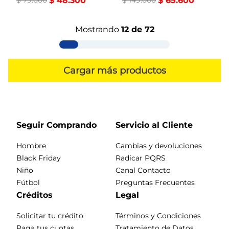
$
79
.
000
$
48
.
300
$
149
.
000
$
65
.
600
Mostrando
12 de 72
Seguir Comprando
Servicio al Cliente
Hombre
Cambias y devoluciones
Black Friday
Radicar PQRS
Niño
Canal Contacto
Fútbol
Preguntas Frecuentes
Créditos
Legal
Solicitar tu crédito
Términos y Condiciones
Paga tus cuotas
Tratamiento de Datos