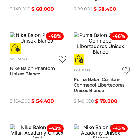
$
149
.
000
$
68
.
000
$
99
.
000
$
58
.
400
-
48
%
-
46
%
SKU
:
62547
Nike Balon Phantom
SKU
:
61388
Unisex Blanco
Puma Balon Cumbre
Conmebol Libertadores
Unisex Blanco
$
104
.
900
$
54
.
400
$
149
.
000
$
79
.
000
-
43
%
-
43
%