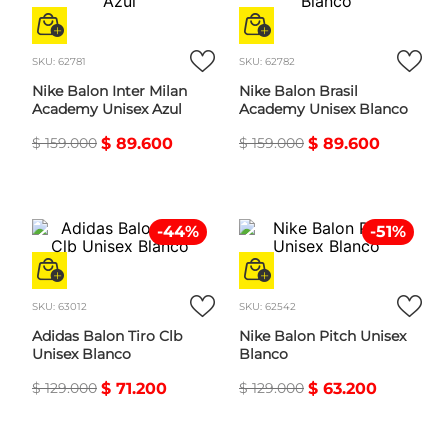
SKU
:
62781
SKU
:
62782
Nike Balon Inter Milan
Nike Balon Brasil
Academy Unisex Azul
Academy Unisex Blanco
$
159
.
000
$
89
.
600
$
159
.
000
$
89
.
600
-
44
%
-
51
%
SKU
:
63012
SKU
:
62542
Adidas Balon Tiro Clb
Nike Balon Pitch Unisex
Unisex Blanco
Blanco
$
129
.
000
$
71
.
200
$
129
.
000
$
63
.
200