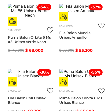
-
54
%
-
37
%
SKU
:
60897
SKU
:
61386
Fila Balon Mundial
Puma Balon Orbita 6 Ms
Unisex Amarillo
#5 Unisex Verde Neon
$
149
.
000
$
68
.
000
$
89
.
000
$
55
.
300
-
38
%
-
55
%
SKU
:
60891
SKU
:
60842
Fila Balon Coli Unisex
Puma Balon Orbita 6 Ms
Blanco
Unisex Blanco