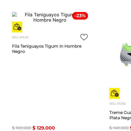
-
23
%
SKU
:
61449
Fila Teniguayos Tigum In Hombre
Negro
SKU
:
57292
Treme Gu
Plata Neg
$
169
.
000
$
129
.
000
$
149
.
000