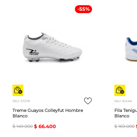
-
55
%
SKU
:
57278
SKU
:
61448
Treme Guayos Colleyfut Hombre
Fila Teni
Blanco
Blanco
$
149
.
000
$
66
.
400
$
169
.
000