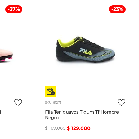
-
37
%
-
23
%
SKU
:
61275
i
Fila Teniguayos Tigum Tf Hombre
Negro
$
169
.
000
$
129
.
000