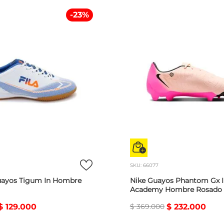
-
23
%
SKU
:
66077
guayos Tigum In Hombre
Nike Guayos Phantom Gx I
Academy Hombre Rosado
$
129
.
000
$
369
.
000
$
232
.
000