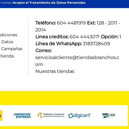
i correo
Acepto el Tratamiento de Datos Personales
Teléfono:
 604 4481919 
Ext:
 128 - 2011 - 
2014
diciones
Linea creditos:
 604 4443071 
Opción:
 1
e Datos
Línea de WhatsApp:
 3183728409 
e Campañas
Correo:
tienda
servicioalcliente@tiendasbranchos.c
om
Nuestras tiendas