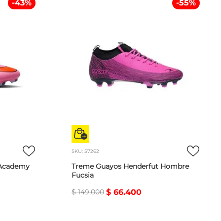
-
43
%
-
55
%
SKU
:
57262
 Academy
Treme Guayos Henderfut Hombre
Fucsia
$
149
.
000
$
66
.
400