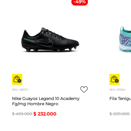
-
49
%
SKU
:
66012
SKU
:
61264
Nike Guayos Legend 10 Academy
Fila Teni
Fg/mg Hombre Negro
$
459
.
000
$
232
.
000
$
209
.
000