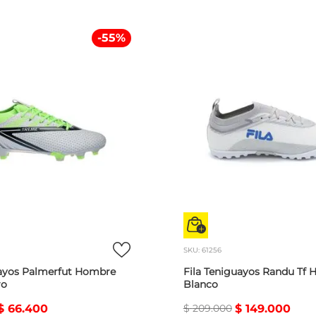
-
55
%
SKU
:
61256
ayos Palmerfut Hombre
Fila Teniguayos Randu Tf
ro
Blanco
$
66
.
400
$
209
.
000
$
149
.
000