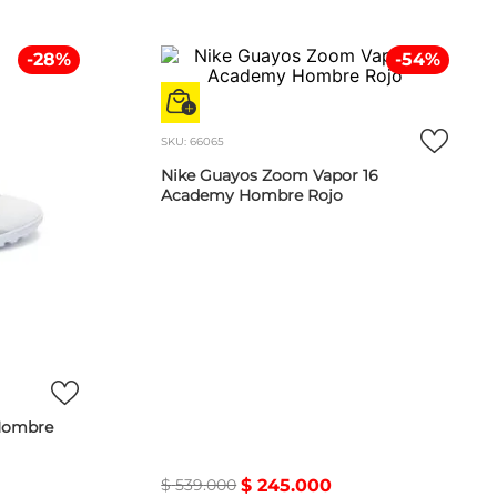
-
28
%
-
54
%
SKU
:
66065
Nike Guayos Zoom Vapor 16
Academy Hombre Rojo
 Hombre
$
539
.
000
$
245
.
000