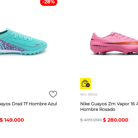
-
28
%
SKU
:
66022
guayos Drad Tf Hombre Azul
Nike Guayos Zm Vapor 16
Hombre Rosado
$
149
.
000
$
499
.
000
$
280
.
000