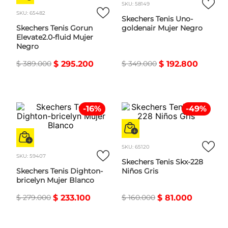
SKU
:
58149
SKU
:
65482
Skechers Tenis Uno-
Skechers Tenis Gorun
goldenair Mujer Negro
Elevate2.0-fluid Mujer
Negro
$
389
.
000
$
295
.
200
$
349
.
000
$
192
.
800
-
16
%
-
49
%
SKU
:
65120
SKU
:
59407
Skechers Tenis Skx-228
Skechers Tenis Dighton-
Niños Gris
bricelyn Mujer Blanco
$
279
.
000
$
233
.
100
$
160
.
000
$
81
.
000