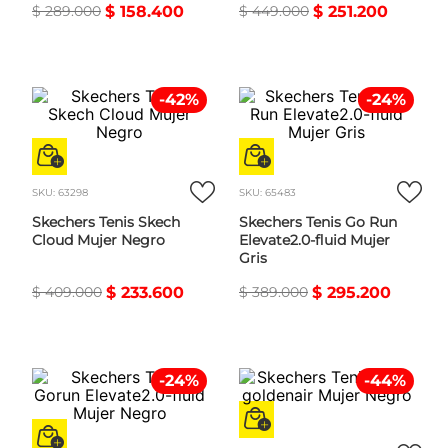
$
289
.
000
$
158
.
400
$
449
.
000
$
251
.
200
-
42
%
-
24
%
SKU
:
63298
SKU
:
65483
Skechers Tenis Skech
Skechers Tenis Go Run
Cloud Mujer Negro
Elevate2.0-fluid Mujer
Gris
$
409
.
000
$
233
.
600
$
389
.
000
$
295
.
200
-
24
%
-
44
%