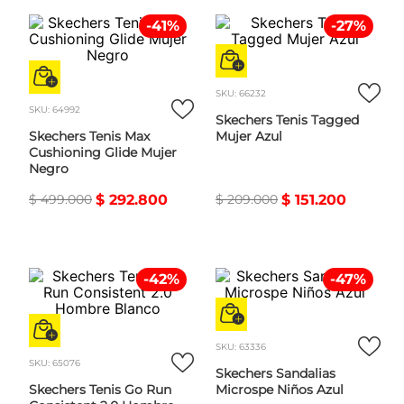
-
41
%
-
27
%
SKU
:
66232
SKU
:
64992
Skechers Tenis Tagged
Skechers Tenis Max
Mujer Azul
Cushioning Glide Mujer
Negro
$
499
.
000
$
292
.
800
$
209
.
000
$
151
.
200
-
42
%
-
47
%
SKU
:
63336
SKU
:
65076
Skechers Sandalias
Skechers Tenis Go Run
Microspe Niños Azul