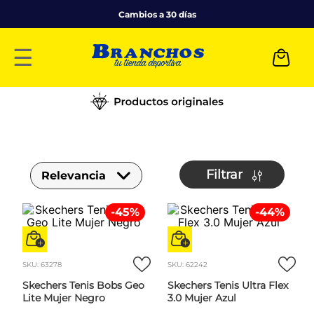
Cambios a 30 días
☰
Filtrar
Relevancia
-
45
%
-
44
%
SKU
:
63278
SKU
:
62242
Skechers Tenis Bobs Geo
Skechers Tenis Ultra Flex
Lite Mujer Negro
3.0 Mujer Azul