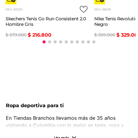
SKU
:
61025
SKU
:
66091
Skechers Tenis Go Run Consistent 2.0
Nike Tenis Revolut
Hombre Gris
Negro
$
379
.
000
$
216
.
800
$
359
.
000
$
329
.
00
Ropa deportiva para ti
En Tiendas Branchos llevamos más de 35 años
vistiendo a Colombia con lo mejor en tenis, ropa y
calzado deportivo. Aquí encontrarás las mejores
Ver más