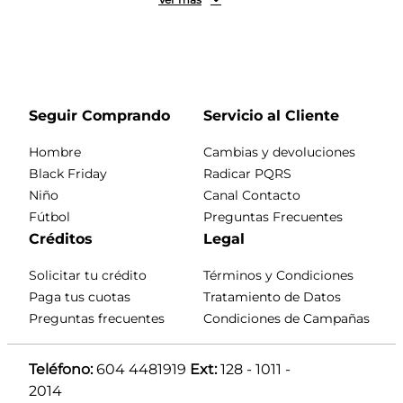
marcas, modelos y referencias. Podrás estrenar
chaquetas, camisetas, sudaderas y accesorios para
armar tus pintas como más te guste.
Nuestro catálogo cuenta con ropa deportiva para
hombre, ropa deportiva para mujer, calzado original y
prendas urbanas para cualquier look que te imagines.
Seguir Comprando
Servicio al Cliente
Contamos con marcas como Nike, Adidas, Puma,
Hombre
Cambias y devoluciones
Reebok, Fila y ventas a crédito para que compres y
Black Friday
Radicar PQRS
pagues a cuotas.
Niño
Canal Contacto
En Branchos amamos el deporte y la moda urbana.
Fútbol
Preguntas Frecuentes
Compra fácil y recibe rápido en
Créditos
Legal
TiendasBranchos.com o en cualquiera de nuestras
tiendas físicas.
Solicitar tu crédito
Términos y Condiciones
Paga tus cuotas
Tratamiento de Datos
Preguntas frecuentes
Condiciones de Campañas
Teléfono:
 604 4481919 
Ext:
 128 - 1011 - 
2014