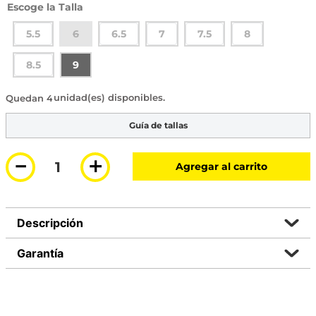
Talla
5.5
6
6.5
7
7.5
8
8.5
9
4 disponibles
Guía de tallas
－
＋
Agregar al carrito
Descripción
Garantía