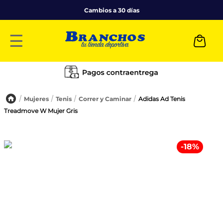
Cambios a 30 días
☰
Mujeres
Tenis
Correr y Caminar
Adidas Ad Tenis
Treadmove W Mujer Gris
-
18
%