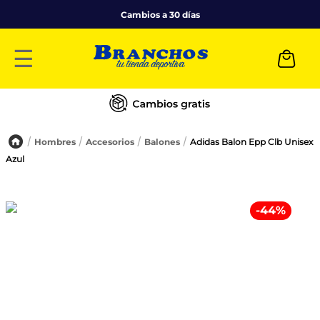
Cambios a 30 días
☰
Hombres
Accesorios
Balones
Adidas Balon Epp Clb Unisex
Azul
-
44
%