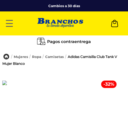
Cambios a 30 días
☰
Mujeres
Ropa
Camisetas
Adidas Camisilla Club Tank V
Mujer Blanco
-
32
%