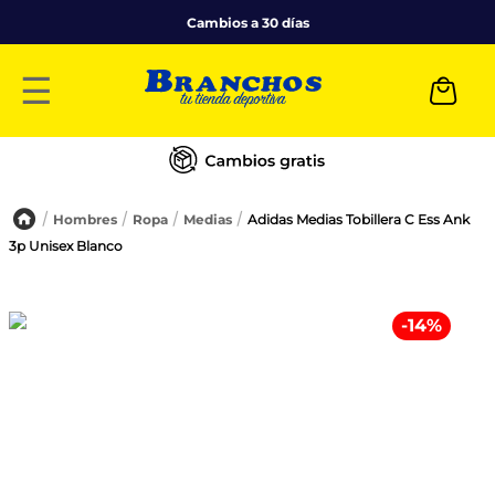
Cambios a 30 días
☰
Hombres
Ropa
Medias
Adidas Medias Tobillera C Ess Ank
3p Unisex Blanco
-
14
%