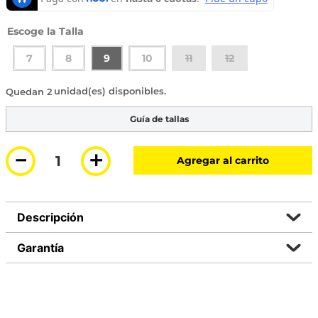
Talla
7
8
9
10
11
12
2 disponibles
Guía de tallas
－
＋
Agregar al carrito
Descripción
Garantía