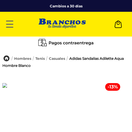
Cambios a 30 días
☰
Hombres
Tenis
Casuales
Adidas Sandalias Adilette Aqua
Hombre Blanco
-
13
%