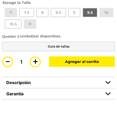
Talla
7
7.5
8
8.5
9
9.5
10
10.5
11
2 disponibles
Guía de tallas
－
＋
Agregar al carrito
Descripción
Garantía