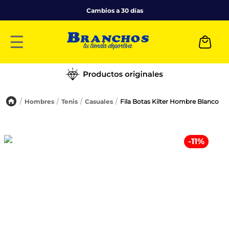
Cambios a 30 días
☰
Hombres
Tenis
Casuales
Fila Botas Kilter Hombre Blanco
-
11
%