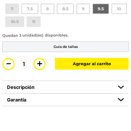
7
7.5
8
8.5
9
9.5
10
10.5
11
3 disponibles
Guía de tallas
－
＋
Agregar al carrito
Descripción
Garantía