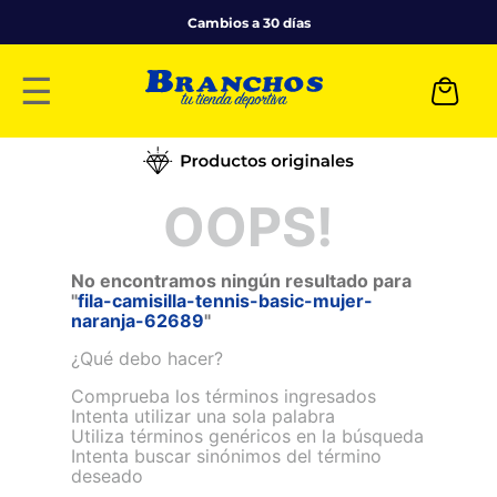
Cambios a 30 días
☰
OOPS!
No encontramos ningún resultado para
"
fila-camisilla-tennis-basic-mujer-
naranja-62689
"
¿Qué debo hacer?
Comprueba los términos ingresados
Intenta utilizar una sola palabra
Utiliza términos genéricos en la búsqueda
Intenta buscar sinónimos del término
deseado