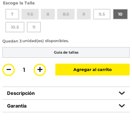
Talla
7
7.5
8
8.5
9
9.5
10
10.5
11
3 disponibles
Guía de tallas
－
＋
Agregar al carrito
Descripción
Garantía