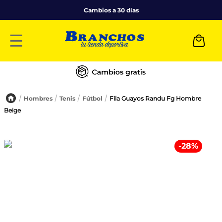
Cambios a 30 días
☰
Hombres
Tenis
Fútbol
Fila Guayos Randu Fg Hombre
Beige
-
28
%