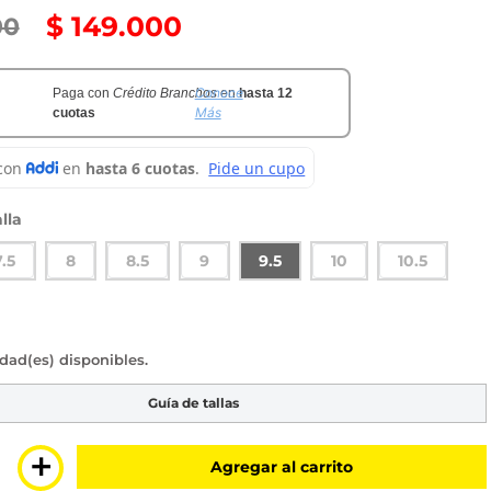
$
149
.
000
00
Conoce
Paga con
Crédito Branchos
en
hasta 12
Más
cuotas
lla
7.5
8
8.5
9
9.5
10
10.5
sponibles
Guía de tallas
＋
Agregar al carrito