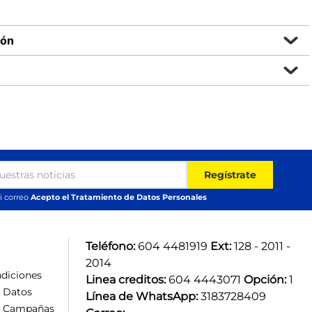
ión
Regístrate
i correo
Acepto el Tratamiento de Datos Personales
Teléfono:
 604 4481919 
Ext:
 128 - 2011 - 
2014
diciones
Linea creditos:
 604 4443071 
Opción:
 1
e Datos
Línea de WhatsApp:
 3183728409 
e Campañas