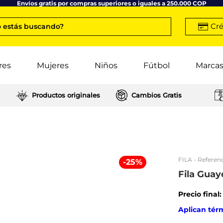
Envíos gratis por compras superiores o iguales a 250.000 COP
Cré
 estás buscando?
res
Mujeres
Niños
Fútbol
Marca
Productos originales
Cambios Gratis
FILA
- Referenc
-
25
%
Fila Gua
Precio final
Aplican tér