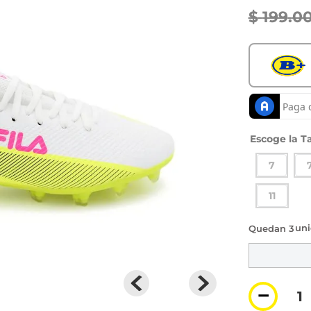
$
199
.
0
Ta
7
11
3 di
－