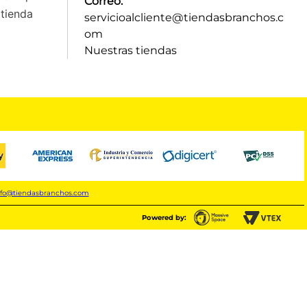
Correo:
tienda
servicioalcliente@tiendasbranchos.c
om
Nuestras tiendas
nfo@tiendasbranchos.com
Powered by: