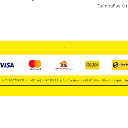
Campañas en 
-
| NIT: 900738933-1 | (+57) (4) 448 1919 52 #, Av. Carabobo #45-92, Medellín, Antioquia |
i