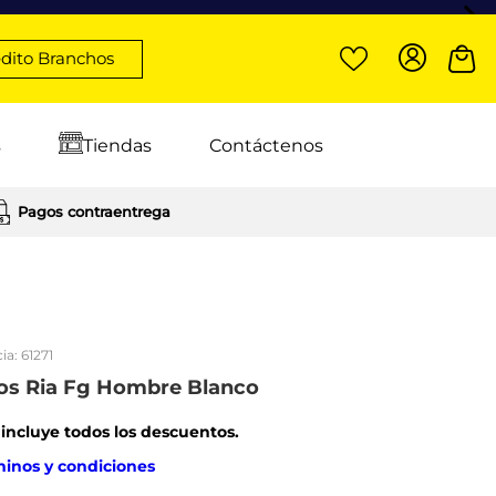
dito Branchos
s
Tiendas
Contáctenos
Pagos contraentrega
ia:
61271
yos Ria Fg Hombre Blanco
: incluye todos los descuentos.
minos y condiciones