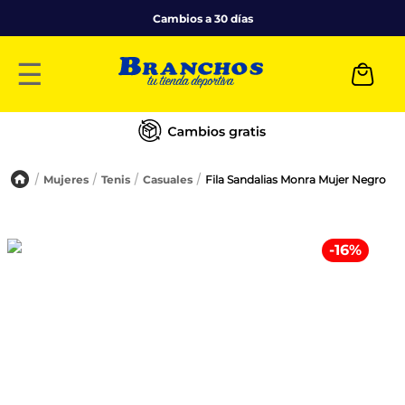
Cambios a 30 días
☰
Mujeres
Tenis
Casuales
Fila Sandalias Monra Mujer Negro
-
16
%