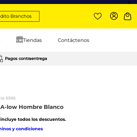
dito Branchos
s
Tiendas
Contáctenos
Pagos contraentrega
ia:
63165
s A-low Hombre Blanco
: incluye todos los descuentos.
minos y condiciones