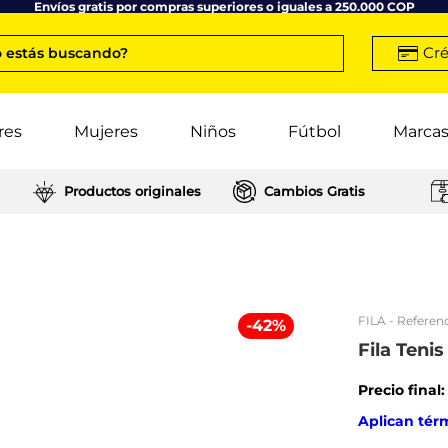
Envíos gratis por compras superiores o iguales a 250.000 COP
Cré
 estás buscando?
res
Mujeres
Niños
Fútbol
Marca
Productos originales
Cambios Gratis
FILA
- Referenc
-
42
%
Fila Teni
Precio final
Aplican tér