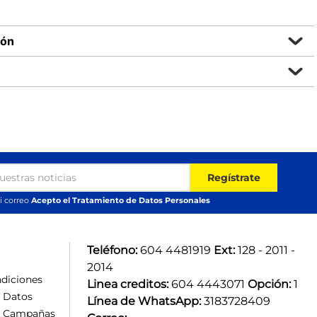
ión
Regístrate
i correo
Acepto el Tratamiento de Datos Personales
Teléfono:
 604 4481919 
Ext:
 128 - 2011 - 
2014
diciones
Linea creditos:
 604 4443071 
Opción:
 1
e Datos
Línea de WhatsApp:
 3183728409 
e Campañas