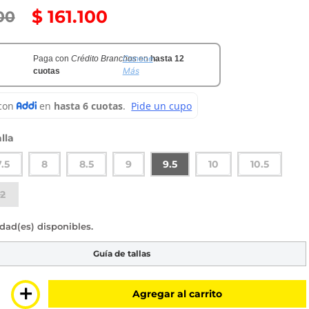
$
161
.
100
00
Conoce
Paga con
Crédito Branchos
en
hasta 12
Más
cuotas
lla
7.5
8
8.5
9
9.5
10
10.5
12
sponibles
Guía de tallas
＋
Agregar al carrito