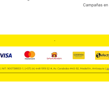
Campañas en 
-
| NIT: 900738933-1 | (+57) (4) 448 1919 52 #, Av. Carabobo #45-92, Medellín, Antioquia |
i