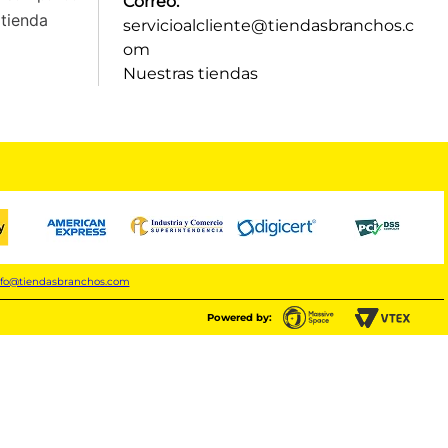
Correo:
tienda
servicioalcliente@tiendasbranchos.c
om
Nuestras tiendas
nfo@tiendasbranchos.com
Powered by: