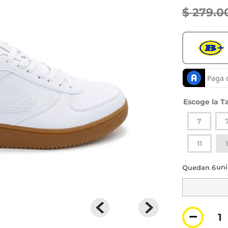
$
279
.
0
Ta
7
11
6 di
－