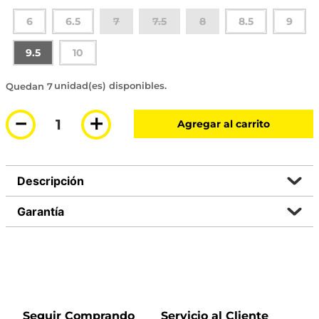
6
6.5
7
7.5
8
8.5
9
9.5
10
7 disponibles
－
＋
Agregar al carrito
Descripción
Garantía
Seguir Comprando
Servicio al Cliente