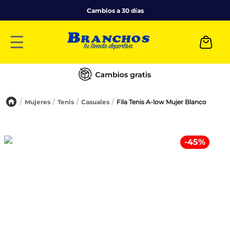
Cambios a 30 días
☰
Mujeres
Tenis
Casuales
Fila Tenis A-low Mujer Blanco
-
45
%