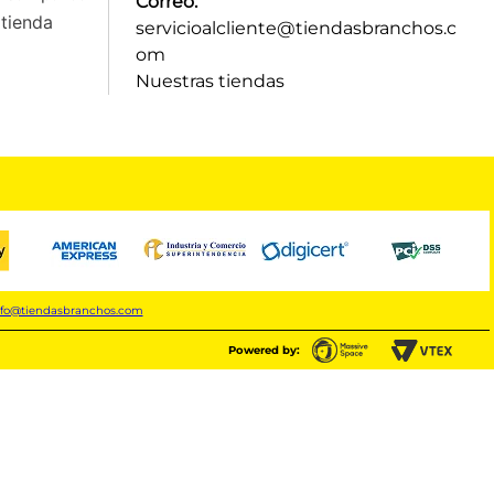
Correo:
tienda
servicioalcliente@tiendasbranchos.c
om
Nuestras tiendas
nfo@tiendasbranchos.com
Powered by: