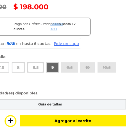
$
198
.
000
00
Conoce
Paga con
Crédito Branchos
en
hasta 12
Más
cuotas
lla
7.5
8
8.5
9
9.5
10
10.5
sponibles
Guía de tallas
＋
Agregar al carrito