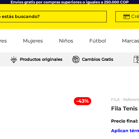
Envíos gratis por compras superiores o iguales a 250.000 COP
Cré
 estás buscando?
res
Mujeres
Niños
Fútbol
Marca
Productos originales
Cambios Gratis
FILA
- Referenc
-
43
%
Fila Teni
Precio final
Aplican tér