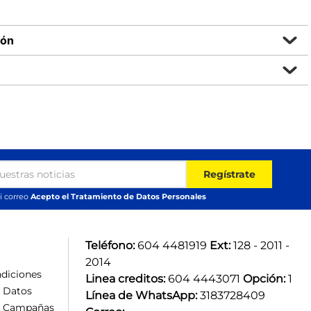
ión
Regístrate
i correo
Acepto el Tratamiento de Datos Personales
Teléfono:
 604 4481919 
Ext:
 128 - 2011 - 
2014
diciones
Linea creditos:
 604 4443071 
Opción:
 1
e Datos
Línea de WhatsApp:
 3183728409 
e Campañas