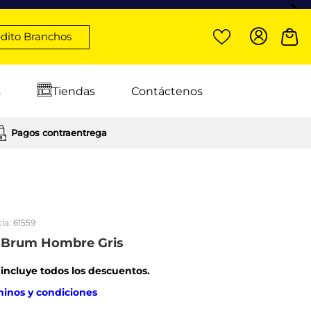
dito Branchos
s
Tiendas
Contáctenos
Pagos contraentrega
ia:
61559
s Brum Hombre Gris
: incluye todos los descuentos.
minos y condiciones