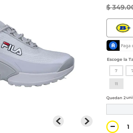
$
349
.
0
Ta
7
11
2 di
－