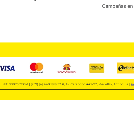
Campañas en 
-
| NIT: 900738933-1 | (+57) (4) 448 1919 52 #, Av. Carabobo #45-92, Medellín, Antioquia |
i