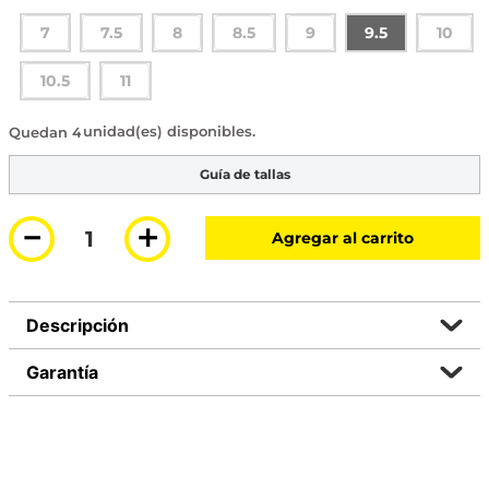
7
7.5
8
8.5
9
9.5
10
10.5
11
4 disponibles
Guía de tallas
－
＋
Agregar al carrito
Descripción
Garantía