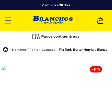
Cambios a 30 días
☰
Hombres
Tenis
Casuales
Fila Tenis Burter Hombre Blanco
-
11
%