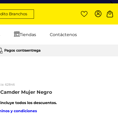
dito Branchos
s
Tiendas
Contáctenos
Pagos contraentrega
ia:
62846
s Camder Mujer Negro
: incluye todos los descuentos.
minos y condiciones