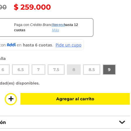
$
259
.
000
00
Conoce
Paga con
Crédito Branchos
en
hasta 12
Más
cuotas
lla
6
6.5
7
7.5
8
8.5
9
sponibles
＋
Agregar al carrito
ión