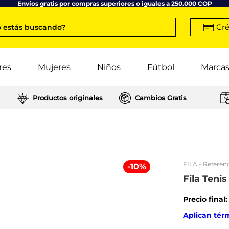
Envíos gratis por compras superiores o iguales a 250.000 COP
Cré
 estás buscando?
res
Mujeres
Niños
Fútbol
Marca
Productos originales
Cambios Gratis
FILA
- Referenc
-
10
%
Fila Teni
Precio final
Aplican tér