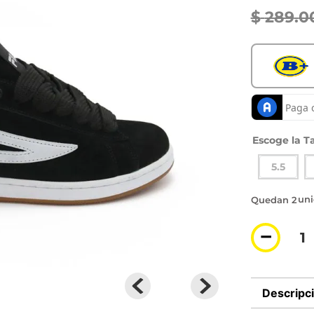
$
289
.
0
Ta
5.5
2 di
－
Descripc