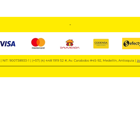
-
| NIT: 900738933-1 | (+57) (4) 448 1919 52 #, Av. Carabobo #45-92, Medellín, Antioquia |
i