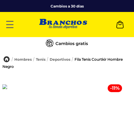
Cambios a 30 días
☰
Hombres
Tenis
Deportivos
Fila Tenis Courtkir Hombre
Negro
-
11
%