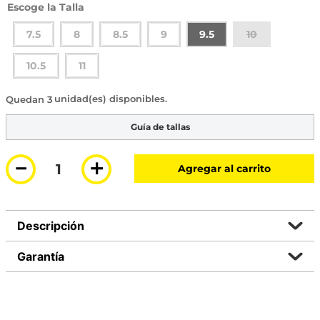
Talla
7.5
8
8.5
9
9.5
10
10.5
11
3 disponibles
Guía de tallas
－
＋
Agregar al carrito
Descripción
Garantía