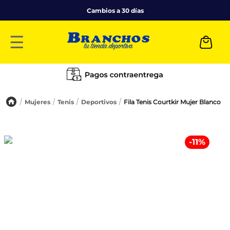
Cambios a 30 días
☰
Mujeres
Tenis
Deportivos
Fila Tenis Courtkir Mujer Blanco
-
11
%