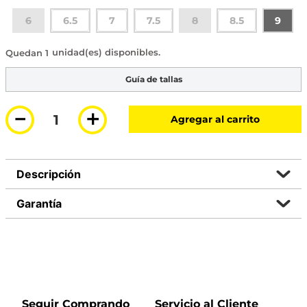
6
6.5
7
7.5
8
8.5
9
1 disponible
Guía de tallas
－
＋
Agregar al carrito
Descripción
Garantía
Seguir Comprando
Servicio al Cliente