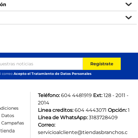
ión
Regístrate
i correo
Acepto el Tratamiento de Datos Personales
Teléfono:
 604 4481919 
Ext:
 128 - 2011 - 
2014
diciones
Linea creditos:
 604 4443071 
Opción:
 1
e Datos
Línea de WhatsApp:
 3183728409 
e Campañas
Correo:
tienda
servicioalcliente@tiendasbranchos.c