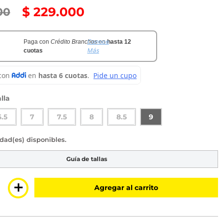
$
229
.
000
00
Conoce
Paga con
Crédito Branchos
en
hasta 12
Más
cuotas
lla
6.5
7
7.5
8
8.5
9
sponible
Guía de tallas
＋
Agregar al carrito