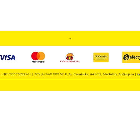
-
| NIT: 900738933-1 | (+57) (4) 448 1919 52 #, Av. Carabobo #45-92, Medellín, Antioquia |
i