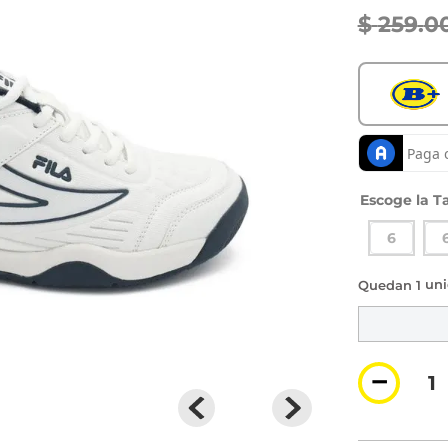
$
259
.
0
Ta
6
1 di
－