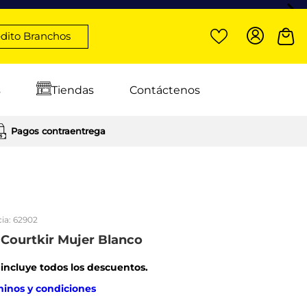
dito Branchos
s
Tiendas
Contáctenos
Pagos contraentrega
ia:
62902
s Courtkir Mujer Blanco
: incluye todos los descuentos.
minos y condiciones