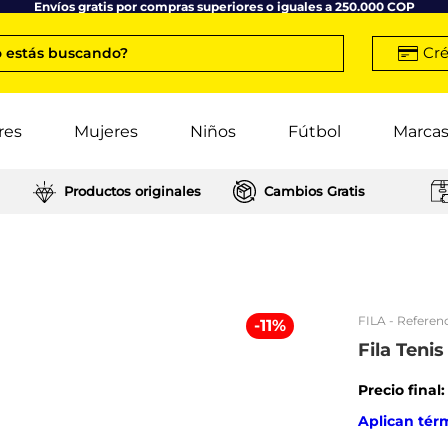
Envíos gratis por compras superiores o iguales a 250.000 COP
Cré
 estás buscando?
res
Mujeres
Niños
Fútbol
Marca
Productos originales
Cambios Gratis
FILA
- Referenc
-
11
%
Fila Teni
Precio final
Aplican tér