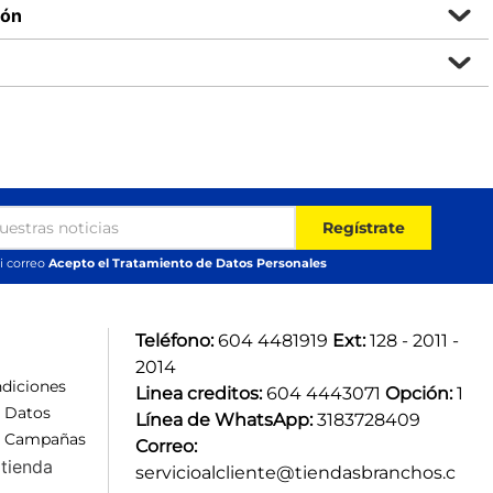
ión
Regístrate
i correo
Acepto el Tratamiento de Datos Personales
Teléfono:
 604 4481919 
Ext:
 128 - 2011 - 
2014
diciones
Linea creditos:
 604 4443071 
Opción:
 1
e Datos
Línea de WhatsApp:
 3183728409 
e Campañas
Correo:
tienda
servicioalcliente@tiendasbranchos.c