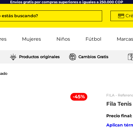
Envíos gratis por compras superiores o iguales a 250.000 COP
Cré
 estás buscando?
res
Mujeres
Niños
Fútbol
Marca
Productos originales
Cambios Gratis
osado
FILA
- Referenc
-
45
%
Fila Teni
Precio final
Aplican tér