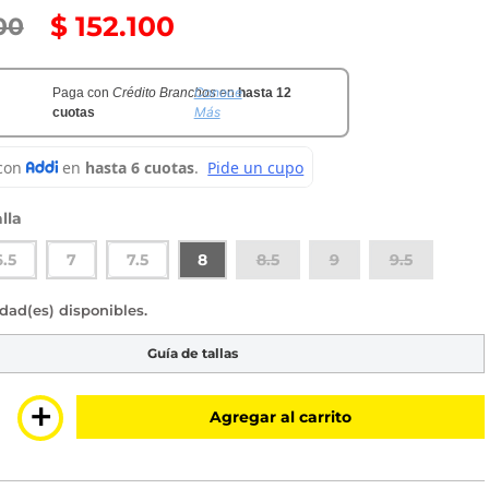
$
152
.
100
00
Conoce
Paga con
Crédito Branchos
en
hasta 12
Más
cuotas
lla
6.5
7
7.5
8
8.5
9
9.5
sponibles
Guía de tallas
＋
Agregar al carrito