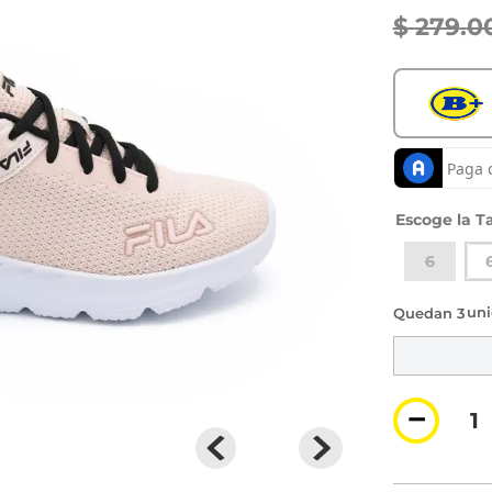
$
279
.
0
Ta
6
3 di
－