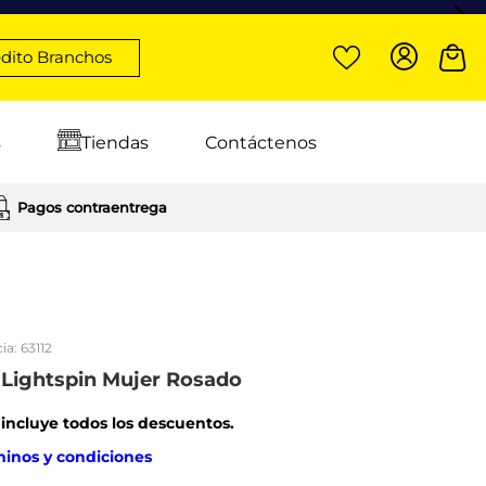
dito Branchos
s
Tiendas
Contáctenos
Pagos contraentrega
ia:
63112
s Lightspin Mujer Rosado
: incluye todos los descuentos.
minos y condiciones