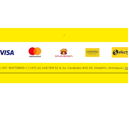
-
| NIT: 900738933-1 | (+57) (4) 448 1919 52 #, Av. Carabobo #45-92, Medellín, Antioquia |
i