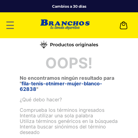
Cambios a 30 días
☰
OOPS!
No encontramos ningún resultado para
"
fila-tenis-otnimer-mujer-blanco-
62838
"
¿Qué debo hacer?
Comprueba los términos ingresados
Intenta utilizar una sola palabra
Utiliza términos genéricos en la búsqueda
Intenta buscar sinónimos del término
deseado