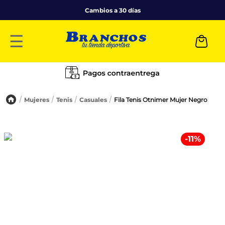
Cambios a 30 días
☰
Mujeres
Tenis
Casuales
Fila Tenis Otnimer Mujer Negro
-
11
%