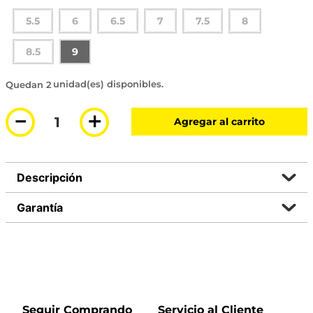
5.5
6
6.5
7
7.5
8
8.5
9
2 disponibles
－
＋
Agregar al carrito
Descripción
Garantía
Seguir Comprando
Servicio al Cliente